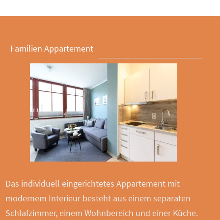
Familien Appartement
Das individuell eingerichtetes Appartement mit
modernem Interieur besteht aus einem separaten
Schlafzimmer, einem Wohnbereich und einer Küche.