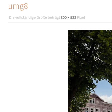
umg8
Die vollständige Größe beträgt
800 × 533
Pixel