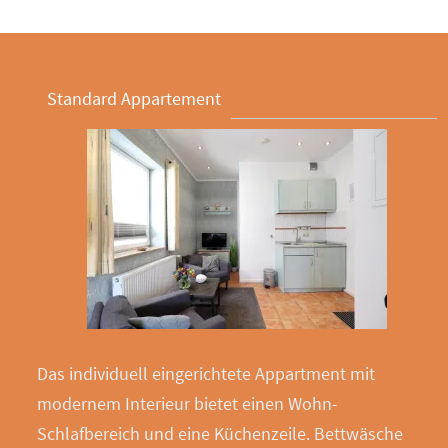
Standard Appartement
Das individuell eingerichtete Appartment mit
modernem Interieur bietet einen Wohn-
Schlafbereich und eine Küchenzeile. Bettwäsche