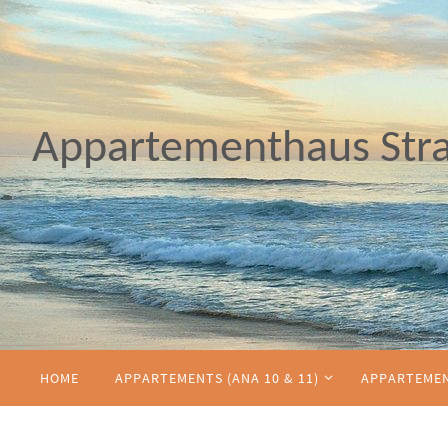
Zum
Inhalt
springen
Appartementhaus Str
Zum
HOME
APPARTEMENTS (ANA 10 & 11)
APPARTEMEN
Inhalt
springen