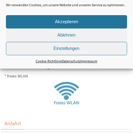
24
25
26
27
28
29
30
Wir verwenden Cookies, um unsere Website und unseren Service zu optimieren.
31
Akzeptieren
Ablehnen
Service
Wir bieten Ihnen zusätzlich für die Dauer Ihres Aufenthaltes:
Einstellungen
* Kostenlose Fahrräder
Cookie-Richtlinie
Datenschutz
Impressum
* Kinderbetten auf Anfrage
* freies WLAN
Anfahrt