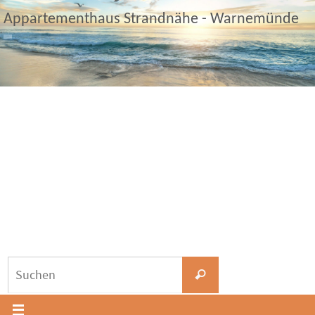
Zum
Appartementhaus Strandnähe - Warnemünde
Inhalt
springen
Suchen
Suchen
nach: