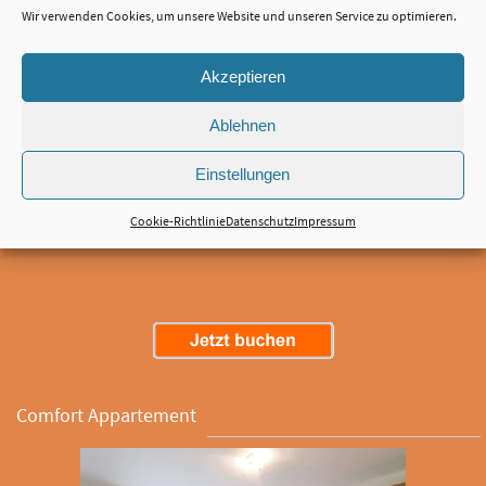
Wir verwenden Cookies, um unsere Website und unseren Service zu optimieren.
Akzeptieren
Das individuell eingerichtete Appartment mit modernem Interieur bietet
Ablehnen
einen Wohn- Schlafbereich und eine Küchenzeile. Bettwäsche und
Handtücher sind im Preis inbegriffen. Maximal 2 Personen, ab ca. 18 qm²,
Einstellungen
2 Einzelbetten Dusche, TV, Kochnische, Radio, Kühlschrank, Sitzecke, WC,
Badezimmer, Heizung, Herd Grundrisse der Kategorie
Cookie-Richtlinie
Datenschutz
Impressum
Standardappartement.
Comfort Appartement