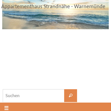
Zum
Appartementhaus Strandnähe - Warnemünde
Inhalt
springen
Suchen
Suchen
nach: