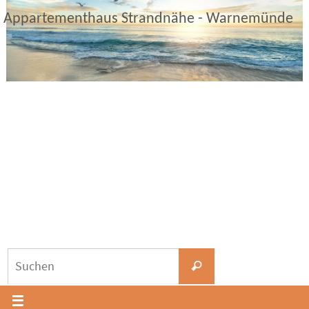
Zum
Appartementhaus Strandnähe - Warnemünde
Inhalt
springen
Suchen
Suchen
nach: