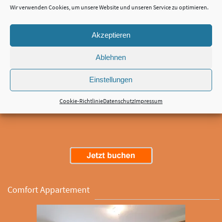
Wir verwenden Cookies, um unsere Website und unseren Service zu optimieren.
Akzeptieren
Das individuell eingerichtete Appartment mit modernem Interieur bietet
Ablehnen
einen Wohn- Schlafbereich und eine Küchenzeile. Bettwäsche und
Handtücher sind im Preis inbegriffen. Maximal 2 Personen, ab ca. 18 qm²,
Einstellungen
2 Einzelbetten Dusche, TV, Kochnische, Radio, Kühlschrank, Sitzecke, WC,
Badezimmer, Heizung, Herd Grundrisse der Kategorie
Cookie-Richtlinie
Datenschutz
Impressum
Standardappartement.
Comfort Appartement