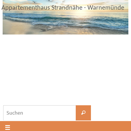
Zum
Appartementhaus Strandnähe - Warnemünde
Inhalt
springen
Suchen
Suchen
nach: