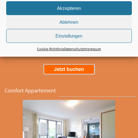
Das individuell eingerichtete Appartment mit modernem Interieur bietet
Akzeptieren
einen Wohn- Schlafbereich und eine Küchenzeile. Bettwäsche und
Handtücher sind im Preis inbegriffen. Maximal 2 Personen, ab ca. 18 qm²,
Ablehnen
2 Einzelbetten Dusche, TV, Kochnische, Radio, Kühlschrank, Sitzecke, WC,
Badezimmer, Heizung, Herd Grundrisse der Kategorie
Einstellungen
Standardappartement.
Cookie-Richtlinie
Datenschutz
Impressum
Comfort Appartement