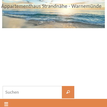
Zum
Appartementhaus Strandnähe - Warnemünde
Inhalt
springen
Suchen
Suchen
nach: