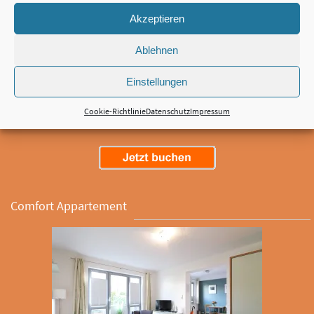
Das individuell eingerichtete Appartment mit modernem Interieur bietet
Akzeptieren
einen Wohn- Schlafbereich und eine Küchenzeile. Bettwäsche und
Handtücher sind im Preis inbegriffen. Maximal 2 Personen, ab ca. 18 qm²,
Ablehnen
2 Einzelbetten Dusche, TV, Kochnische, Radio, Kühlschrank, Sitzecke, WC,
Badezimmer, Heizung, Herd Grundrisse der Kategorie
Einstellungen
Standardappartement.
Cookie-Richtlinie
Datenschutz
Impressum
Comfort Appartement