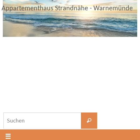
Zum
Appartementhaus Strandnähe - Warnemünde
Inhalt
springen
Suchen
Suchen
nach: