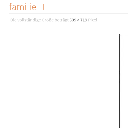
familie_1
Die vollständige Größe beträgt
509 × 719
Pixel